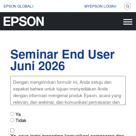
EPSON GLOBAL
MYEPSON LOGIN
Seminar End User
Juni 2026
Dengan
mengirimkan
formulir
ini,
Anda
setuju
dan
PDPA
Ya
sepakat
(Required)
Tidak
bahwa
untuk
Consent
tujuan
Ya, saya ingin menerima komunikasi pemasaran dan
(Required)