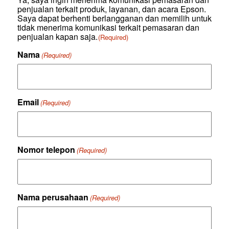
menyediakan
penjualan terkait produk, layanan, dan acara Epson.
Anda
Saya dapat berhenti berlangganan dan memilih untuk
dengan
tidak menerima komunikasi terkait pemasaran dan
informasi
penjualan kapan saja.
(Required)
mengenai
produk
Nama
(Required)
Epson,
acara
yang
relevan,
dan
Email
(Required)
webinar,
dan
komunikasi
pemasaran
dan
Nomor telepon
(Required)
penjualan
terkait
(apabila
disetujui
dan
Nama perusahaan
ditunjukan
(Required)
sebagaimana
di
atas),