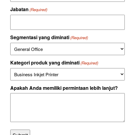
menanggapi
pertanyaan
Jabatan
(Required)
Anda,
dan
untuk
tujuan
lain
Segmentasi yang diminati
(Required)
sebagaimana
dimaksud
dalam
Kebijakan
Kategori produk yang diminati
Data
(Required)
Pribadi
kami,
Epson
dapat
Apakah Anda memiliki permintaan lebih lanjut?
mengumpulkan,
menggunakan,
memproses,
mengungkapkan
dan/atau
mentransfer
setiap
informasi
pribadi