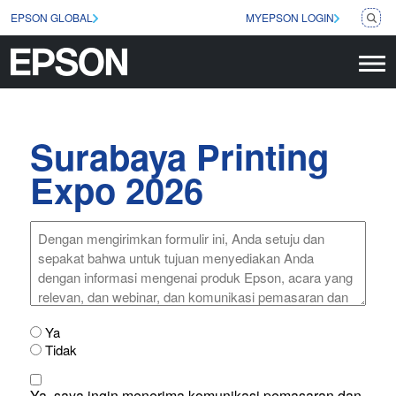
EPSON GLOBAL
MYEPSON LOGIN
Surabaya Printing
Expo 2026
Dengan
mengirimkan
formulir
ini,
Anda
setuju
dan
PDPA
Ya
sepakat
(Required)
Tidak
bahwa
untuk
Consent
tujuan
Ya, saya ingin menerima komunikasi pemasaran dan
(Required)