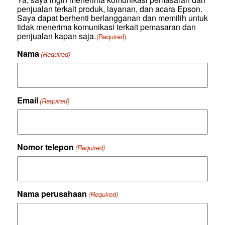
menyediakan
penjualan terkait produk, layanan, dan acara Epson.
Anda
Saya dapat berhenti berlangganan dan memilih untuk
dengan
tidak menerima komunikasi terkait pemasaran dan
informasi
penjualan kapan saja.
(Required)
mengenai
produk
Nama
(Required)
Epson,
acara
yang
relevan,
dan
Email
(Required)
webinar,
dan
komunikasi
pemasaran
dan
Nomor telepon
(Required)
penjualan
terkait
(apabila
disetujui
dan
Nama perusahaan
ditunjukan
(Required)
sebagaimana
di
atas),